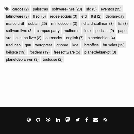
cargos
(2)
palsstras
software-livre
(20)
sfd
(3)
eventos
(33)
latinoware
(3)
flisol
(5)
redes-sociais
(3)
efd
ftsl
(2)
debian-day
marco-civil
debian
(25)
minidebconf
(3)
richard-stallman
(3)
fisl
(3)
softwarelivre
(3)
campus-party
mulheres
linux
podcast
(2)
papo-
livre
curitiba-livre
(2)
outreachy
english
(7)
planetdebian
(4)
traducao
gnu
wordpress
gnome
kde
libreoffice
bruxelas
(19)
bélgica
(19)
fosdem
(19)
freesoftware
(5)
planetdebian-pt
(3)
planetdebian-en
(3)
toulouse
(2)