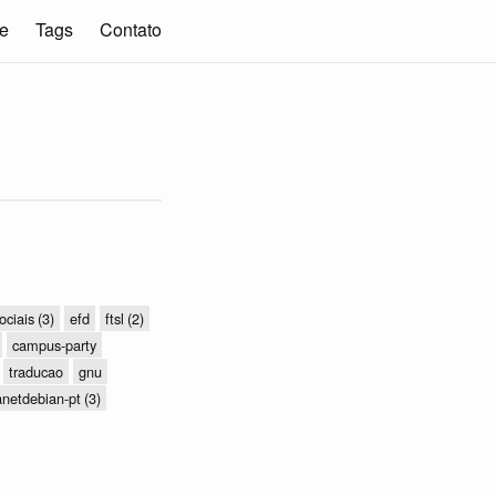
e
Tags
Contato
ociais
(3)
efd
ftsl
(2)
campus-party
traducao
gnu
anetdebian-pt
(3)