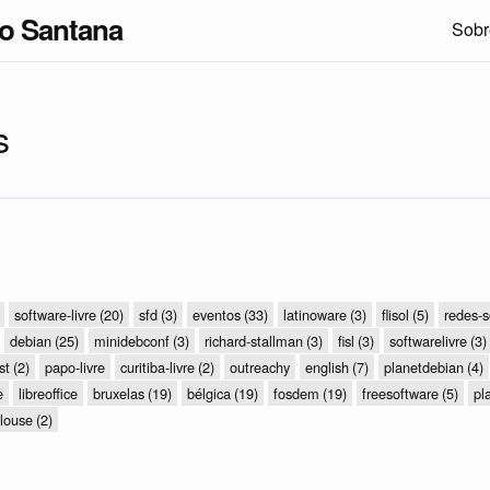
lo Santana
Sobr
s
software-livre
(20)
sfd
(3)
eventos
(33)
latinoware
(3)
flisol
(5)
redes-s
debian
(25)
minidebconf
(3)
richard-stallman
(3)
fisl
(3)
softwarelivre
(3)
st
(2)
papo-livre
curitiba-livre
(2)
outreachy
english
(7)
planetdebian
(4)
e
libreoffice
bruxelas
(19)
bélgica
(19)
fosdem
(19)
freesoftware
(5)
pl
louse
(2)