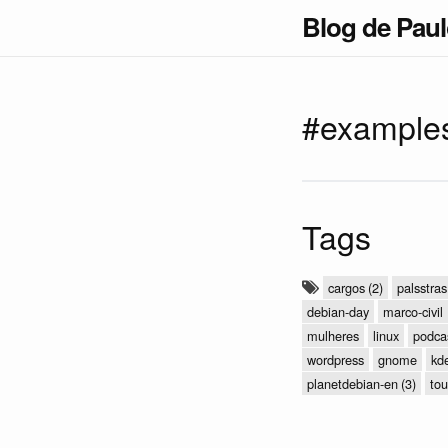
Blog de Pau
#example
Tags
cargos
(2)
palsstras
debian-day
marco-civil
mulheres
linux
podca
wordpress
gnome
kd
planetdebian-en
(3)
tou